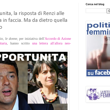
Cerca nel blog
ita, la risposta di Renzi alle
 in faccia. Ma da dietro quella
o
aio,
le donne
, per iniziativa dell'
Accordo di Azione
taria
, hanno scritto
una lettera all'allora neo-