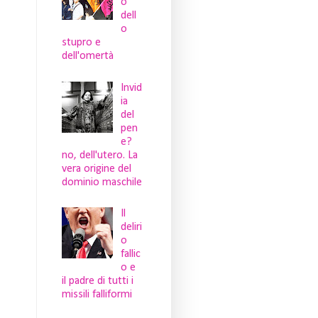
o
dell
o
stupro e
dell'omertà
Invid
ia
del
pen
e?
no, dell'utero. La
vera origine del
dominio maschile
Il
deliri
o
fallic
o e
il padre di tutti i
missili falliformi