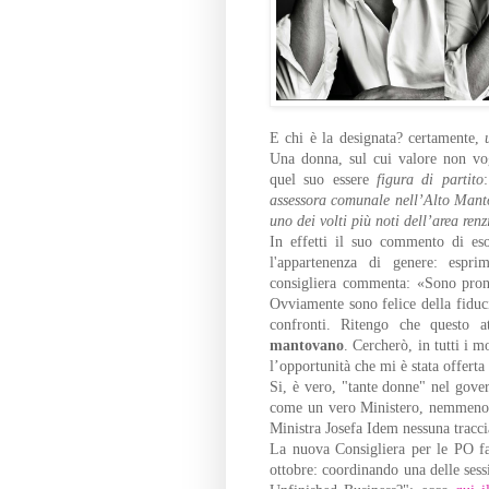
E chi è la designata? certamente,
Una donna, sul cui valore non vog
quel suo essere
figura di partito
assessora comunale nell’Alto Manto
uno dei volti più noti dell’area re
In effetti il suo commento di es
l'appartenenza di genere: espri
consigliera commenta: «Sono pron
Ovviamente sono felice della fiduci
confronti. Ritengo che questo 
mantovano
. Cercherò, in tutti i 
l’opportunità che mi è stata offerta 
Si, è vero, "tante donne" nel gove
come un vero Ministero, nemmeno
Ministra Josefa Idem nessuna tracc
La nuova Consigliera per le PO fa
ottobre: coordinando una delle ses