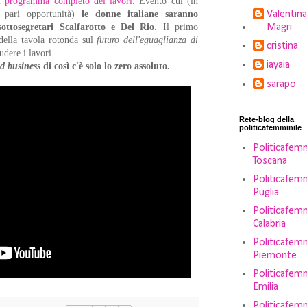
l programma completo dei lavori
. Evento cui (in
Valentina
 pari opportunità)
le donne italiane saranno
Magri
ottosegretari Scalfarotto e Del Rio
. Il primo
della tavola rotonda sul
futuro dell'eguaglianza di
cristina
udere i lavori.
iayaia
d business
di così c'è solo lo zero assoluto.
sarapo
Rete-blog della
politicafemminile
Politicafemm
Toscana
Politicafemm
Puglia
Politicafemm
Calabria
Politicafemm
Piemonte
Politicafemm
Emilia
Politicafemm