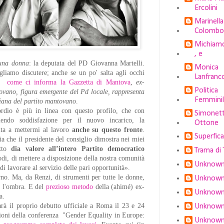
Ercolini
Marinella
Colombo
Michiam
, e
una donna
: la deputata del PD Giovanna Martelli.
Monica
liamo discutere; anche se un po' salta agli occhi
Lanfranc
:
come ci informa la Gazzetta di Mantova
,
ex-
Politica
vano, figura emergente del Pd locale, rappresenta
Femmini
nziana del partito mantovano
.
ordio è più in linea con questo profilo, che con
Simonet
mendo soddisfazione per il nuovo incarico, la
Ottone
ta a mettermi al lavoro
anche su questo fronte
.
Superfic
a che il presidente del consiglio dimostra nei miei
atto
dia valore all’intero Partito democratico
Trama di 
modi, di mettere a disposizione della nostra comunità
Unknow
di lavorare al servizio delle pari opportunità».
rno. Ma, da Renzi, di strumenti per tutte le donne,
Unknow
 l'ombra. E del
prezioso metodo
della (ahimé) ex-
Unknow
ia.
rà il proprio debutto ufficiale a Roma il 23 e 24
Unknow
sioni della conferenza "Gender Equality in Europe:
Unknow