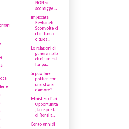
NON si
sconfigge ...
Impiccata
Reyhaneh.
omari
Sconvolte ci
chiediamo:
è ques...
o
Le relazioni di
genere nelle
le
città: un call
for pa...
ta
Si può fare
aoca
politica con
una storia
Terre
d’amore?
n
Ministero Pari
n
Opportunita
, la risposta
n
di Renzi a...
n
Cento anni di
n