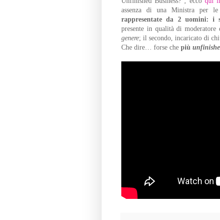
Unfinished Business?"; ecco
qui i
assenza di una Ministra per le
rappresentate da 2 uomini: i s
presente in qualità di moderatore 
genere
; il secondo, incaricato di chi
Che dire… forse che
più
unfinishe