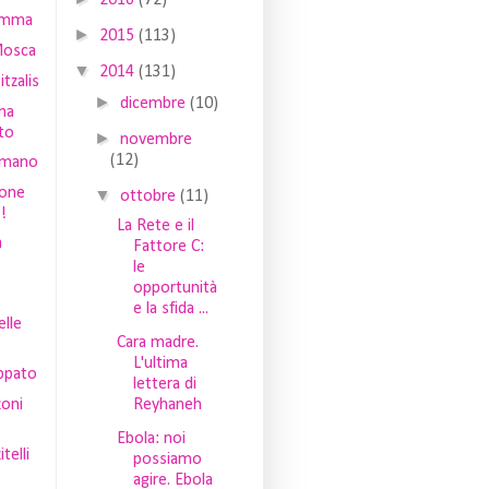
2016
(72)
omma
►
2015
(113)
Mosca
▼
2014
(131)
itzalis
►
dicembre
(10)
na
to
►
novembre
(12)
omano
ione
▼
ottobre
(11)
!
La Rete e il
a
Fattore C:
le
opportunità
e la sfida ...
elle
Cara madre.
L'ultima
ppato
lettera di
oni
Reyhaneh
Ebola: noi
itelli
possiamo
agire. Ebola