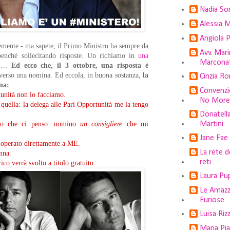
Nadia S
Alessia 
Angiola P
temente - ma sapete, il Primo Ministro ha sempre da
Avv. Mari
benché sollecitando risposte. Un richiamo in
una
Marcona
io….
Ed ecco che, il 3 ottobre, una risposta è
raverso una nomina. Ed eccola, in buona sostanza,
la
Cinzia R
ina:
Convenz
tunità non lo facciamo.
No More
uella: la delega alle Pari Opportunità me la tengo
Donatell
Martini
rto che ci penso: nomino
un consigliere
che mi
Jane Fae
io operato direttamente a ME.
La rete d
nna.
reti
ico verrà svolto a titolo gratuito.
Laura Pu
Le Amazz
Furiose
Luisa Rizz
Maria Pia