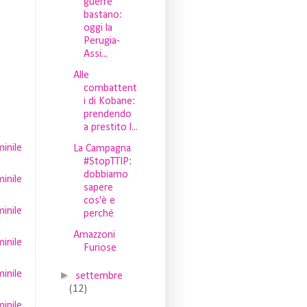
guerre
bastano:
oggi la
Perugia-
Assi...
Alle
combattent
i di Kobane:
prendendo
a prestito l...
inile
La Campagna
#StopTTIP:
dobbiamo
inile
sapere
cos'è e
inile
perché
Amazzoni
inile
Furiose
inile
►
settembre
(12)
inile