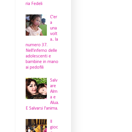
ria Fedeli
C'er
a
una
volt
a.. la
numero 37.
Nell'inferno delle
adolescenti e
bambine in mano
ai pedofili
Salv
are
Alm
a e
Alua.
E Salvarsi l'anima.
Il
gioc