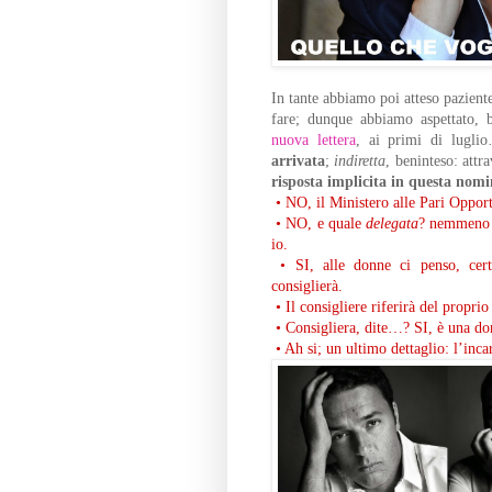
In tante abbiamo poi atteso pazien
fare; dunque abbiamo aspettato, 
nuova lettera
, ai primi di lugl
arrivata
;
indiretta
, beninteso: att
risposta implicita in questa nom
• NO, il Ministero alle Pari Oppor
• NO, e quale
delegata
? nemmeno q
io.
• SI, alle donne ci penso, ce
consiglierà.
• Il consigliere riferirà del propr
• Consigliera, dite…? SI, è una do
• Ah si; un ultimo dettaglio: l’incar