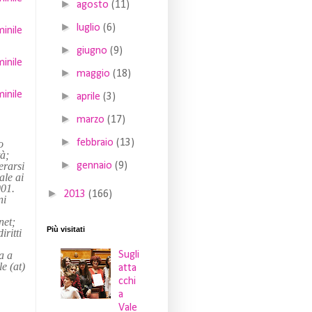
►
agosto
(11)
►
luglio
(6)
inile
►
giugno
(9)
inile
►
maggio
(18)
inile
►
aprile
(3)
►
marzo
(17)
►
febbraio
(13)
o
tà;
►
erarsi
gennaio
(9)
ale ai
001.
►
2013
(166)
ni
net;
Più visitati
iritti
a a
Sugli
e (at)
atta
cchi
a
Vale