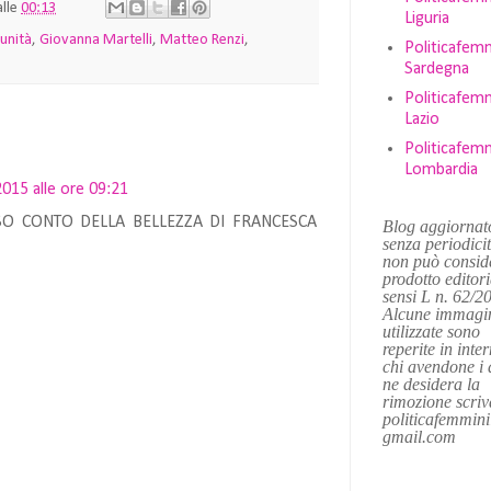
alle
00:13
Liguria
unità
,
Giovanna Martelli
,
Matteo Renzi
,
Politicafemm
Sardegna
Politicafemm
Lazio
Politicafemm
Lombardia
2015 alle ore 09:21
SO CONTO DELLA BELLEZZA DI FRANCESCA
Blog aggiornat
senza periodici
non può consid
prodotto editori
sensi L n. 62/2
Alcune immagi
utilizzate sono
reperite in inter
chi avendone i d
ne desidera la
rimozione scriv
politicafemminil
gmail.com